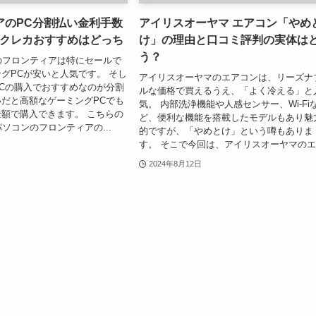
アのPC分割払い金利手数
アイリスオーヤマ エアコン「やめ
とクレカおすすめはどっち
け」の理由と口コミ評判の実体は
う？
のフロンティアは特にセールで
グPCが安いと人気です。 そし
アイリスオーヤマのエアコンは、リーズナ
Cの購入でおすすめなのが分割
ルな価格で買えるうえ、「よく冷える」と
だと高額なゲーミングPCでも
気。 内部洗浄機能や人感センサー、Wi-Fi
額で購入できます。 こちらの
ど、便利な機能を搭載したモデルもあり魅
パソコンのフロンティアの...
的ですが、「やめとけ」という噂もありま
す。 そこで今回は、アイリスオーヤマのエ.
2024年8月12日