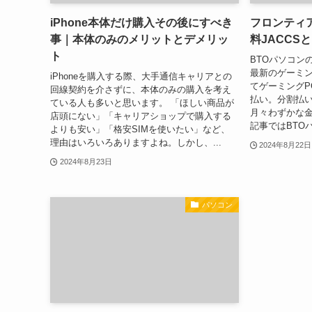
iPhone本体だけ購入その後にすべき
フロンティ
事｜本体のみのメリットとデメリッ
料JACCS
ト
BTOパソコン
最新のゲーミン
iPhoneを購入する際、大手通信キャリアとの
てゲーミングP
回線契約を介さずに、本体のみの購入を考え
払い。分割払い
ている人も多いと思います。 「ほしい商品が
月々わずかな金
店頭にない」「キャリアショップで購入する
記事ではBTO
よりも安い」「格安SIMを使いたい」など、
理由はいろいろありますよね。しかし、...
2024年8月22日
2024年8月23日
パソコン